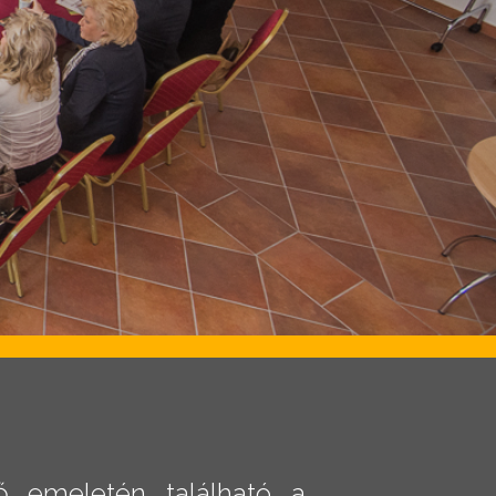
m
 emeletén található a