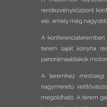
rendezvényközpont konf
elé, amely még nagyobb é
A konferenciateremben ü
terem saját konyha rés
panorámaablakok motoro
A teremhez minőségi ve
nagyméretű vetítővászo
megoldható. A terem gal