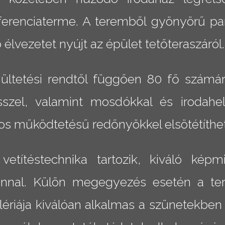
erenciaterme. A teremből gyönyörű pan
lvezetet nyújt az épület tetőteraszáról.
ltetési rendtől függően 80 fő számára
szel, valamint mosdókkal és irodahel
s működtetésű redőnyökkel elsötétíthe
títéstechnika tartozik, kiváló képm
nnal. Külön megegyezés esetén a ter
ériája kiválóan alkalmas a szünetekben 