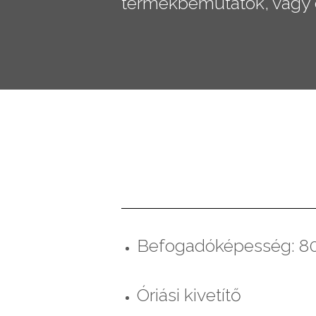
termékbemutatók, vagy e
Befogadóképesség: 80
Óriási kivetítő