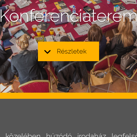
Konferenciatere
Részletek
 közelében húzódó irodaház legfelső