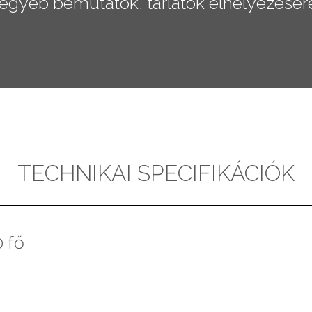
gyéb bemutatók, tárlatok elhelyezésér
TECHNIKAI SPECIFIKÁCIÓK
 fő